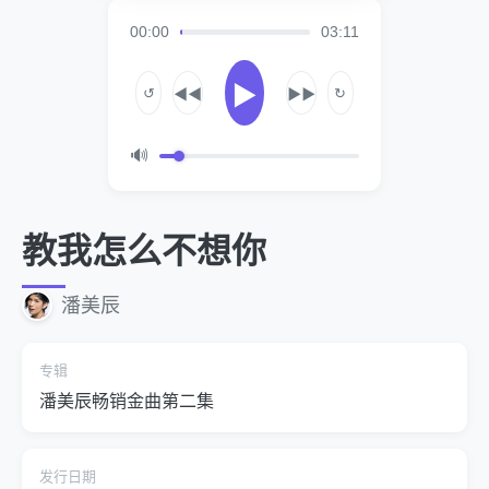
00:00
03:11
▶
↺
↻
◀◀
▶▶
🔊
教我怎么不想你
潘美辰
专辑
潘美辰畅销金曲第二集
发行日期