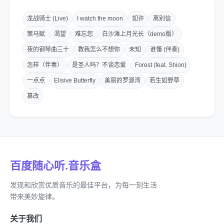
龙战骑士 (Live)
I watch the moon
如许
离别信
策马赋
渴望
难忘您
白沙滩上月光长（demo版）
夜的钢琴曲三十
教我怎么不想你
未知
谁懂 (伴奏)
怎样（伴奏）
是圣人吗？不谈恋爱
Forest (feat. Shion)
一点点
Elisive Butterfly
美丽的罗源湾
若生如野草
篡改
百度随心听.音乐盒
发现和欣赏优质音乐的最佳平台，为每一刻生活
带来美妙旋律。
关于我们