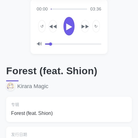
00:00
03:36
▶
↺
↻
◀◀
▶▶
🔊
Forest (feat. Shion)
Kirara Magic
专辑
Forest (feat. Shion)
发行日期