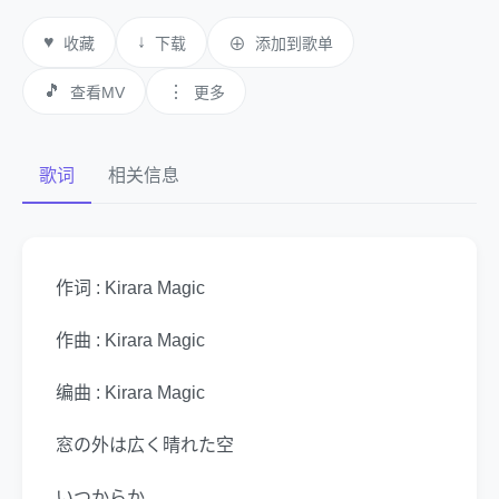
♥
↓
收藏
下载
⊕
添加到歌单
🎵
⋮
查看MV
更多
歌词
相关信息
作词 : Kirara Magic
作曲 : Kirara Magic
编曲 : Kirara Magic
窓の外は広く晴れた空
いつからか