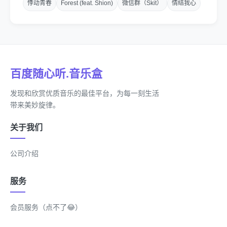
悸动青春
Forest (feat. Shion)
微信群（Skit）
情结我心
心を閉じる様に
雨も降らないこの場所
ここから逃げるために
百度随心听.音乐盒
私は
发现和欣赏优质音乐的最佳平台，为每一刻生活
带来美妙旋律。
今日もまた
关于我们
果てしのない旅に出る
星が辿りつく場所へ
公司介绍
行こう
服务
手紙に書かれているのは
会员服务（点不了😂）
色褪せない想い