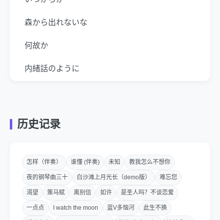
森から出れないな
何故か
内緒話のように
花と話をして
冬は過ぎたのに
历史记录
答えはまだ見つからない
今日もまた
怎样（伴奏）
谁懂 (伴奏)
未知
教我怎么不想你
夜的钢琴曲三十
白沙滩上月光长（demo版）
难忘您
生きる意味を探して
渴望
策马赋
离别信
如许
是圣人吗？不谈恋爱
風に包まれてく
一点点
I watch the moon
蓝V多恼河
此生不换