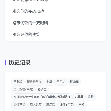
难忘你的姿态动静
略带忧郁的一双眼睛
难忘记你的浅笑
像春天 像阳光照
和那离别匆匆的背影
历史记录
每天把臂漫步
夜看星星一粒粒去数
不要脸
却换来灰烬
主演
争年少
过山车
二十四桥(伴奏)
巷子里
难忘记你的拥抱
塞塔脑波治疗失眠的自然白噪音舒缓钢琴曲
天黑黑
渡歌
在雨中狂然起舞
错过不错
痴人说梦
漓江谣
谁懂 (伴奏)
未知