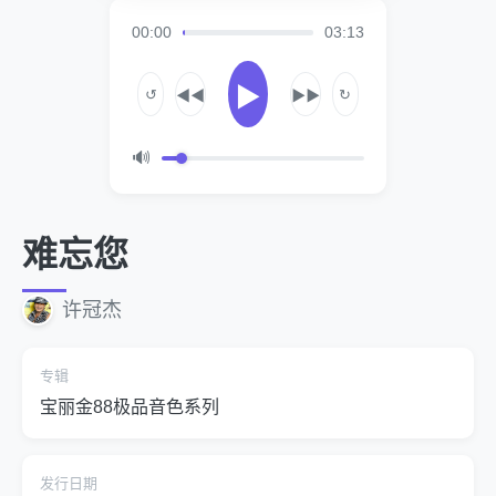
00:00
03:13
▶
↺
↻
◀◀
▶▶
🔊
难忘您
许冠杰
专辑
宝丽金88极品音色系列
发行日期