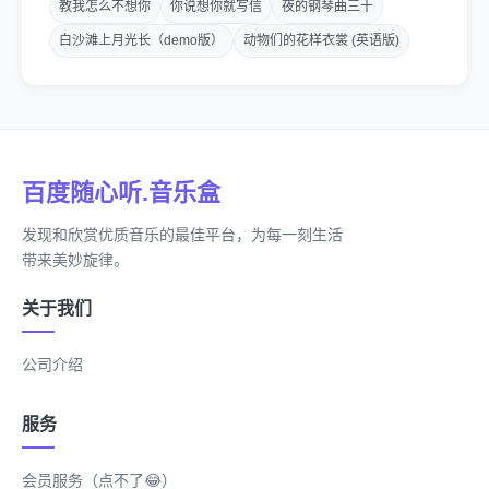
教我怎么不想你
你说想你就写信
夜的钢琴曲三十
和你常伴我心曲细诉
白沙滩上月光长（demo版）
动物们的花样衣裳 (英语版)
难忘你对我那种体贴入微
时时刻刻脑海中都紧记
越想忘掉你 越难忘掉你
百度随心听.音乐盒
我悔恨我悔恨我悔恨把你欺
发现和欣赏优质音乐的最佳平台，为每一刻生活
带来美妙旋律。
难忘你的姿态动静
关于我们
略带忧郁的一双眼睛
公司介绍
难忘记你的浅笑
服务
像春天 像阳光照
会员服务（点不了😂）
和那离别匆匆的背影