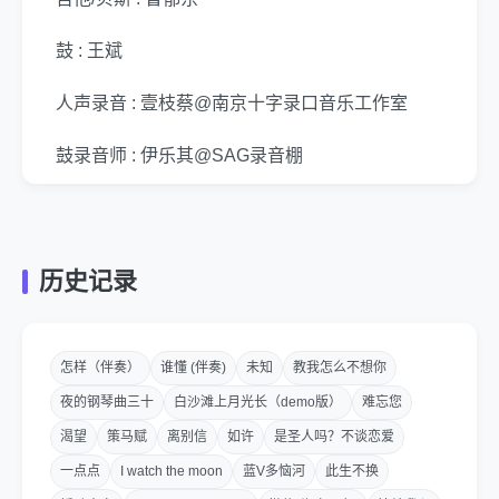
鼓 : 王斌
人声录音 : 壹枝蔡@南京十字录口音乐工作室
鼓录音师 : 伊乐其@SAG录音棚
和声编写 : 黄誉博
混音 : 壹枝蔡@南京十字录口音乐工作室
历史记录
封面设计 : 周乐
制作出品 : 大华文化 Sinomedia
怎样（伴奏）
谁懂 (伴奏)
未知
教我怎么不想你
夜的钢琴曲三十
白沙滩上月光长（demo版）
难忘您
You don’t call me feel you 到底
渴望
策马赋
离别信
如许
是圣人吗？不谈恋爱
何时才恋爱 ou momo
一点点
I watch the moon
蓝V多恼河
此生不换