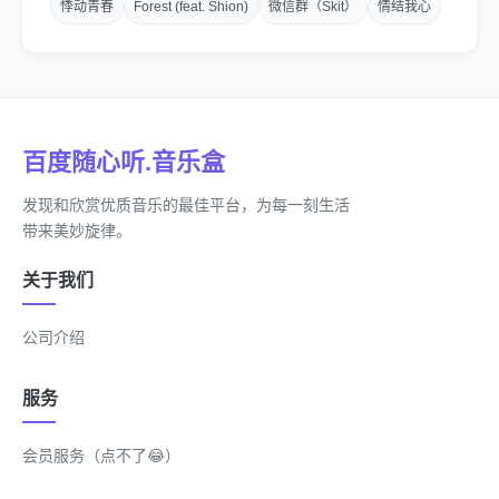
悸动青春
Forest (feat. Shion)
微信群（Skit）
情结我心
要到什么地步的圣人
才能不～坠入
我给你布下天罗和地网 甚至还有
百度随心听.音乐盒
无线网
发现和欣赏优质音乐的最佳平台，为每一刻生活
带来美妙旋律。
You don't know
关于我们
或许是
I don‘t know
公司介绍
能不能疯癫
服务
大不了再见
会员服务（点不了😂）
我默念十遍