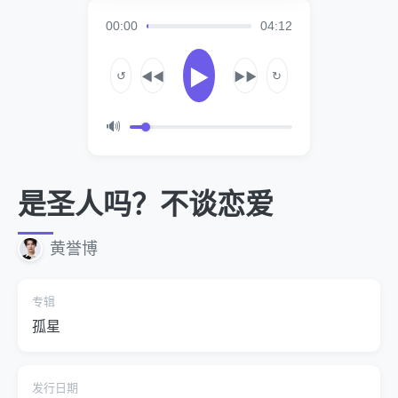
00:00
04:12
▶
↺
↻
◀◀
▶▶
🔊
是圣人吗？不谈恋爱
黄誉博
专辑
孤星
发行日期