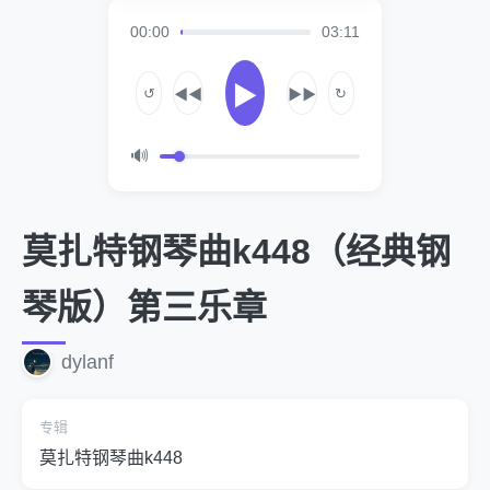
00:00
03:11
▶
↺
↻
◀◀
▶▶
🔊
莫扎特钢琴曲k448（经典钢
琴版）第三乐章
dylanf
专辑
莫扎特钢琴曲k448