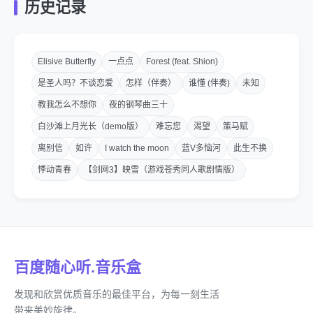
历史记录
Elisive Butterfly
一点点
Forest (feat. Shion)
是圣人吗？不谈恋爱
怎样（伴奏）
谁懂 (伴奏)
未知
教我怎么不想你
夜的钢琴曲三十
白沙滩上月光长（demo版）
难忘您
渴望
策马赋
离别信
如许
I watch the moon
蓝V多恼河
此生不换
悸动青春
【剑网3】映雪（游戏苍秀同人歌剧情版）
百度随心听.音乐盒
发现和欣赏优质音乐的最佳平台，为每一刻生活
带来美妙旋律。