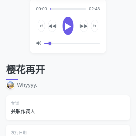
00:00
02:48
▶
↺
↻
◀◀
▶▶
🔊
樱花再开
Whyyyy.
专辑
兼职作词人
发行日期