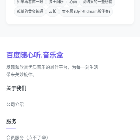
如果再看你一眼
滕王阁序
心雨
没结果的一些感情
茫茫人海之中目送你消失方接受
孤单的黄金蝙蝠
云长
君不愿 (Dj小川dream版伴奏)
你热爱自由 我拘束于俗世似木偶
你是世上独有 但山水各一方
爱远看似更目秀 但偏偏更不安
百度随心听.音乐盒
害怕你说句留低好嘛
发现和欣赏优质音乐的最佳平台，为每一刻生活
带来美妙旋律。
难回头回忆深深埋藏来年才侦查
关于我们
爱与恨意并发 你在我命里定格啊
公司介绍
新居也另择 看透旧梦也静塌下
服务
但你那汹涌记忆 不能停留
会员服务（点不了😂）
怎可能承受 如暴雨梦里枕也湿透