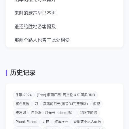
来时的歌声早已不再
谁还给胜地游客提及
那两个路人也曾于此处相爱
未来新风景仍然期待
遗留的相纸可被覆盖
历史记录
人无非得失过先知道爱
不可追悔方感慨
冬眠•2024
[Free]"烟雨江南" 周杰伦 & 中国风RNB
蜜色黄昏
刀
散落的月光(抖音DJ完整原版)
渴望
谁人能心甘苦等你到最后
难忘您
白沙滩上月光长（demo版）
我眼中的你
闲聊谈天和谁形容时也倦透
Phonk Fetters
走样
航海序曲
香烟散不尽人间苦