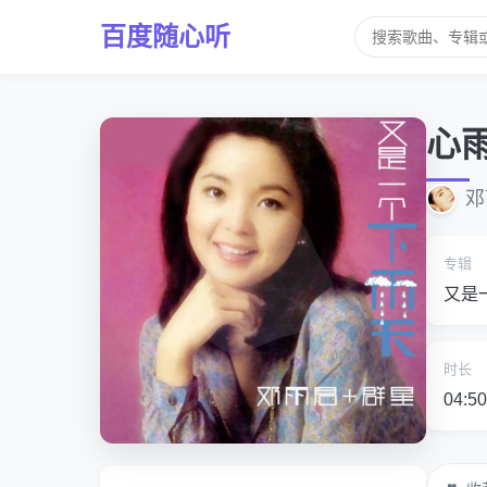
百度随心听
心
邓
专辑
又是
时长
04:50