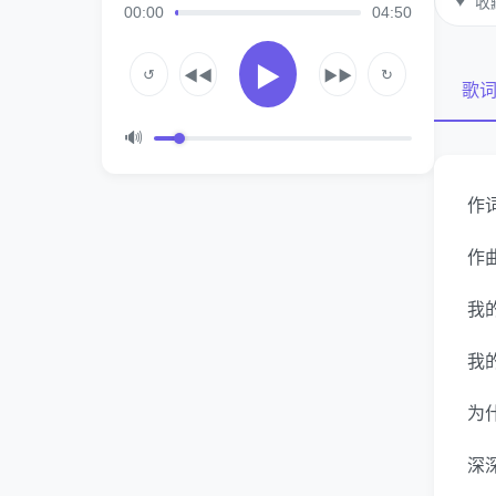
♥
收
00:00
04:50
▶
↺
↻
◀◀
▶▶
歌
🔊
作词
作曲
我
我
为
深