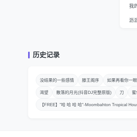
我
沥
想
最
历史记录
因
让
没结果的一些感情
滕王阁序
如果再看你一眼
我
渴望
散落的月光(抖音DJ完整原版)
刀
蜜
【FREE】"哈 哈 哈 哈"-Moombahton Tropical Hou
我
为
深