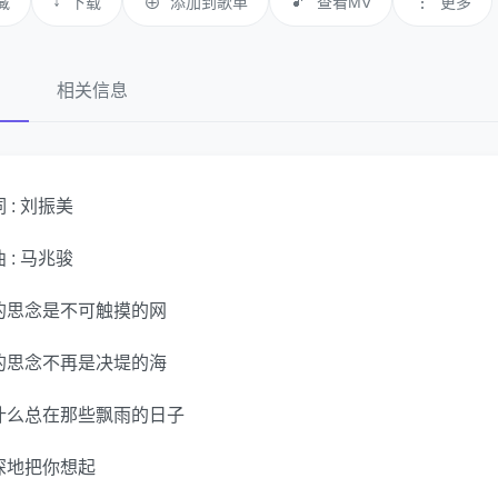
↓
🎵
⋮
藏
下载
⊕
添加到歌单
查看MV
更多
词
相关信息
 : 刘振美
 : 马兆骏
的思念是不可触摸的网
的思念不再是决堤的海
什么总在那些飘雨的日子
深地把你想起