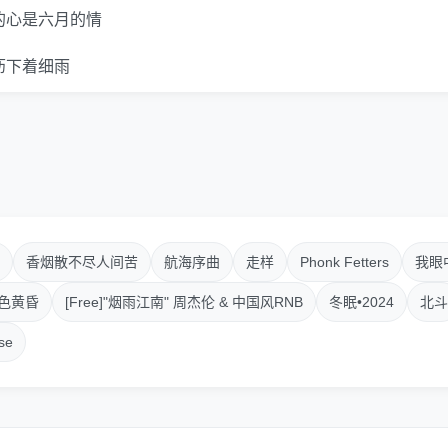
的心是六月的情
沥下着细雨
你想你想你想你
后一次想你
为明天我将成为别人的新娘
我最后一次想你
香烟散不尽人间苦
航海序曲
走样
Phonk Fetters
我眼
的思念是不可触摸的网
色黄昏
[Free]"烟雨江南" 周杰伦 & 中国风RNB
冬眠•2024
北斗
se
的思念不再是决堤的海
什么总在那些飘雨的日子
深地把你想起