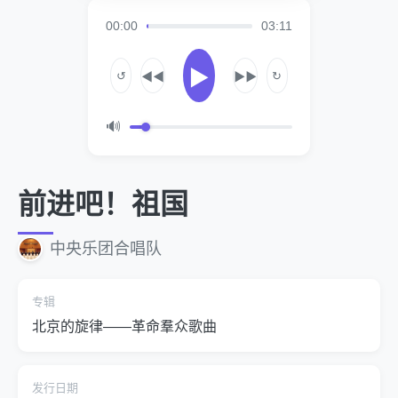
00:00
03:11
▶
↺
↻
◀◀
▶▶
🔊
前进吧！祖国
中央乐团合唱队
专辑
北京的旋律——革命羣众歌曲
发行日期