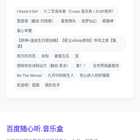
I Need A Girl
十二号诛杀者（Cover 洛天依 / JUSF周存）
菩提偈（翻自 刘惜君）
爱恨情仇
如梦似幻
襟裳岬
爱心早餐
【原神×温迪生日原创曲】【星尘infinity原创】伴风之旅【槃
清】
南方的月亮
未知
被爱左右
宣
想陪你去诗和远方（翻自 茶太）
爱？！
全世界我最爱你
Be The Winner
九月中的陌生人
伤心的人别听慢歌
前进吧！祖国
我的名字
百度随心听.音乐盒