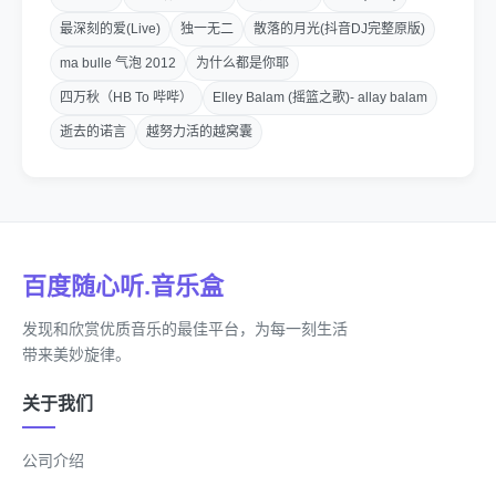
祖祖辈辈留下的舞步
最深刻的爱(Live)
独一无二
散落的月光(抖音DJ完整原版)
ma bulle 气泡 2012
为什么都是你耶
那曲儿名字叫做打歌
四万秋（HB To 哔哔）
Elley Balam (摇篮之歌)- allay balam
兄弟姐妹不管老老少少
逝去的诺言
越努力活的越窝囊
Oh一起欢乐的跳舞
这是一曲传统的舞步
百度随心听.音乐盒
让我来弹奏这一单弦子
发现和欣赏优质音乐的最佳平台，为每一刻生活
来吧来吧我侚旦管旦管
带来美妙旋律。
来打完妹子喜爱的舞步
关于我们
不会打歌么学打歌阿哥怎么摆你怎么摆
公司介绍
大江大海江大海