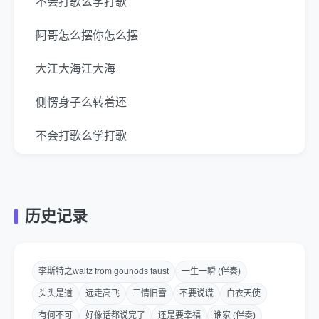
不会打歌么学打歌
阿哥怎么摆你怎么摆
大江大海江大海
侧愣身子么转着还
不会打歌么学打歌
阿哥怎摆你怎摆
大江大海江大海
历史记录
侧愣身子么转着还
不会打歌么学打歌
李斯特之waltz from gounods faust
一生一瞬 (伴奏)
头头是道
远走高飞
三情旧雪
不要说谎
白衣天使
阿哥怎摆你怎摆
有何不可
好像话都说完了
还是要幸福
谁家 (伴奏)