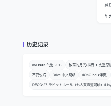
藏
能
这
Ver
历史记录
你
停
ma bulle 气泡 2012
散落的月光(抖音DJ完整原版
别
不要说谎
Drive 中文翻唱
dOnG boi (伴奏)
DECO*27-ラビットホール（七人双声道混响）/LinySz 
你
它
互