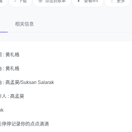
↓
🎵
⋮
藏
下载
⊕
添加到歌单
查看MV
更多
词
相关信息
 : 黄礼格
 : 黄礼格
 : 高孟昊/Suksan Salarak
人 : 高孟昊
ok
走停停记录你的点点滴滴