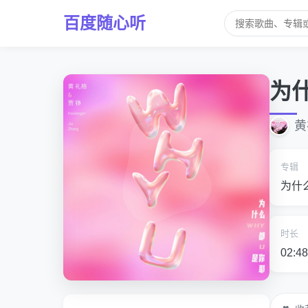
百度随心听
为
黄
专辑
为什
时长
02:48