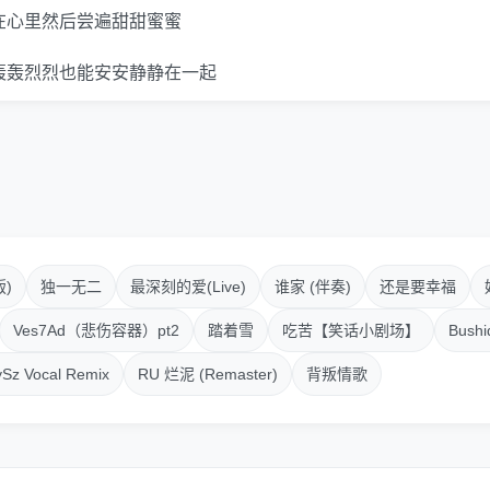
在心里然后尝遍甜甜蜜蜜
轰轰烈烈也能安安静静在一起
就是我能给的AABB
s 1
的嘴唇像是混淆了酒精
留的越久越让人神智不清
)
独一无二
最深刻的爱(Live)
谁家 (伴奏)
还是要幸福
离我太近 会看得入迷
Ves7Ad（悲伤容器）pt2
踏着雪
吃苦【笑话小剧场】
Bush
Vocal Remix
RU 烂泥 (Remaster)
背叛情歌
的任何一个局部都很抢镜
们像是单独成立的个体
相攀比却美的特别各有差异