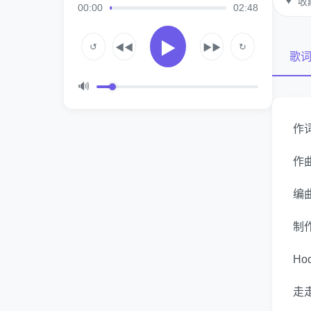
♥
收
00:00
02:48
▶
↺
↻
◀◀
▶▶
歌
🔊
作词
作曲
编曲
制作
Ho
走