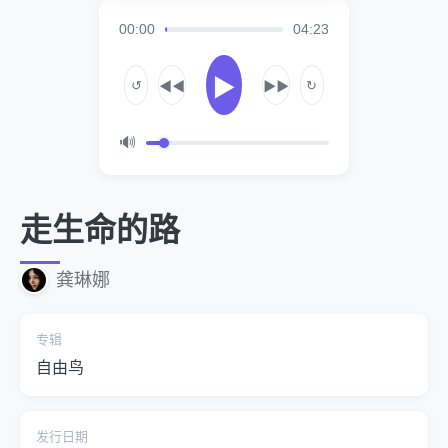
00:00
04:23
▶
↺
↻
◀◀
▶▶
🔊
走生命的路
龚琳娜
专辑
自由鸟
发行日期