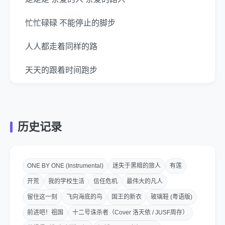
忙忙碌碌 不能停止的脚步
人人都走着同样的路
天天的跟着时间跑步
重复又重复着昨天的错误
人人都走着同样的路
历史记录
伴随着幸福和痛苦
出出入入 生命总有归宿
ONE BY ONE (Instrumental)
迷失于黑暗的旅人
有莲
开荒
我的学校生活
信任危机
最伟大的凡人
走走走 生命的路 生命的旅途
留住这一刻
飞向海底的鸟
国王的新衣
玻璃鞋 (粤语版)
一路风险 一路祝福
前进吧！祖国
十二号诛杀者（Cover 洛天依 / JUSF周存）