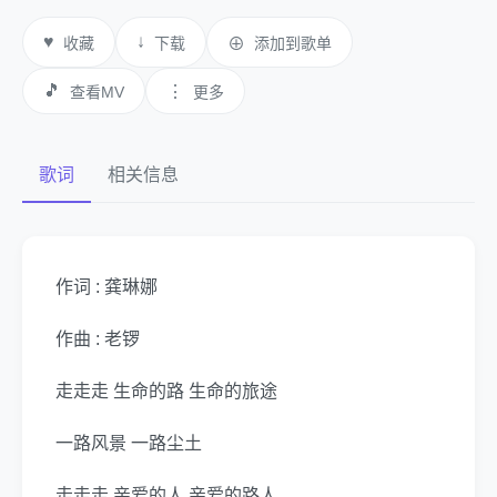
♥
↓
收藏
下载
⊕
添加到歌单
🎵
⋮
查看MV
更多
歌词
相关信息
作词 : 龚琳娜
作曲 : 老锣
走走走 生命的路 生命的旅途
一路风景 一路尘土
走走走 亲爱的人 亲爱的路人