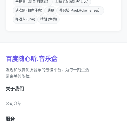
菩提偈（翻自 刘惜君）
泪桥 (“双面对决” Live)
走走走 亲爱的人 亲爱的路人
清欢别 (和声伴奏)
遇见
养只猫(Prod.Roko Tensei）
忙忙碌碌 不会停止的脚步
昨迟人 (Live)
晴朗 (伴奏)
梦里人类争 争权力
梦里战争就要来临
百度随心听.音乐盒
枪林弹雨 穿透我的心
发现和欣赏优质音乐的最佳平台，为每一刻生活
梦里没有灵魂 没有自己
带来美妙旋律。
欲望里 不清醒我在哪里
关于我们
灵魂在哪里 灵魂与我早已分离
公司介绍
梦里没有和平 没有爱情
服务
混乱的世界里 不清楚爱在哪里