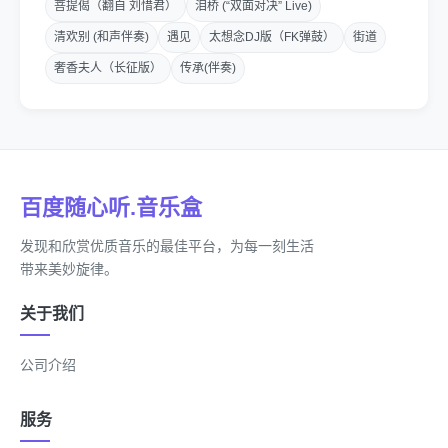
菩提偈（翻自 刘惜君）
泪桥 (“双面对决” Live)
掌握着命运天平的线
清欢别 (和声伴奏)
遇见
太想念DJ版（FK弹鼓）
街道
飞蛾扑火那些犯人全部押往审判神殿
奢香夫人（长征版）
传承(伴奏)
fighting for the chance
i got the fame 用时一天一夜
百度随心听.音乐盒
天平向心脏倾斜的时候也只能说抱歉
发现和欣赏优质音乐的最佳平台，为每一刻生活
我骑上王室的骏马 远离痛苦喧嚣
带来美妙旋律。
顺便用手上这把权杖比做锋利的刀
关于我们
可不是同一个圈子 别说自命清高
公司介绍
打开潘多拉魔盒 血红色波涛
服务
让我来超度你们的病 复活那奥西里斯的命