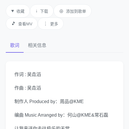
♥
↓
收藏
下载
⊕
添加到歌单
🎵
⋮
查看MV
更多
歌词
相关信息
作词 : 吴垚滔
作曲 : 吴垚滔
制作人 Produced by：周品@KME
编曲 Music Arranged by：何山@KME&常石磊
让我来送你去往极乐的天堂