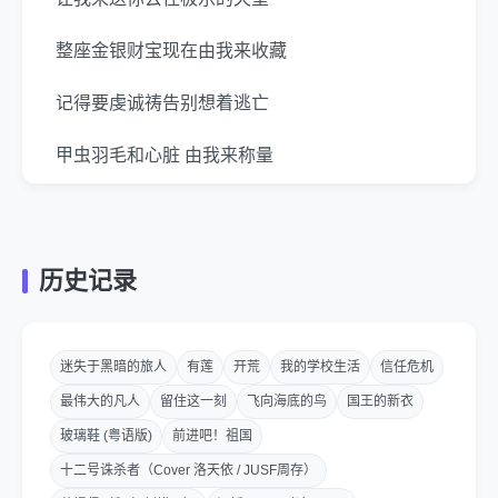
整座金银财宝现在由我来收藏
记得要虔诚祷告别想着逃亡
甲虫羽毛和心脏 由我来称量
听 bom bap 寒风中凛冽
腐败的万事万物都要被我泯灭
历史记录
伪善的表面 罪证有几页
于是我
迷失于黑暗的旅人
有莲
开荒
我的学校生活
信任危机
最伟大的凡人
留住这一刻
飞向海底的鸟
国王的新衣
phoebus coming here wont rain
玻璃鞋 (粤语版)
前进吧！祖国
nobody can
十二号诛杀者（Cover 洛天依 / JUSF周存）