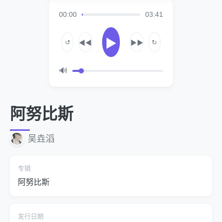
00:00
03:41
▶
↺
↻
◀◀
▶▶
🔊
阿努比斯
吴垚滔
专辑
阿努比斯
发行日期