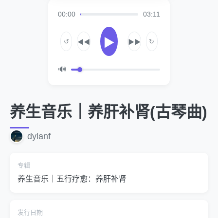
00:00
03:11
▶
↺
↻
◀◀
▶▶
🔊
养生音乐｜养肝补肾(古琴曲)
dylanf
专辑
养生音乐｜五行疗愈：养肝补肾
发行日期