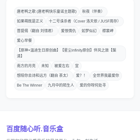
唐老鸭之歌 (唐老鸭快乐童谣主题歌)
秋夜（伴奏）
如果萌既是正义
十二号诛杀者（Cover 洛天依 / JUSF周存）
菩提偈（翻自 刘惜君）
爱恨情仇
如梦似幻
襟裳岬
爱心早餐
【原神×温迪生日原创曲】【星尘infinity原创】伴风之旅【槃
清】
南方的月亮
未知
被爱左右
宣
想陪你去诗和远方（翻自 茶太）
爱？！
全世界我最爱你
Be The Winner
九月中的陌生人
爱的你呀何处寻
百度随心听.音乐盒