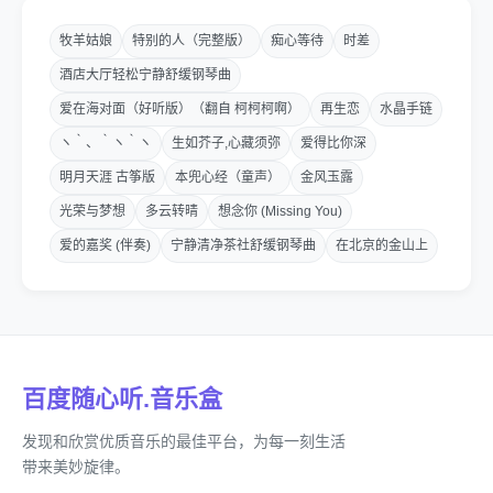
牧羊姑娘
特别的人（完整版）
痴心等待
时差
酒店大厅轻松宁静舒缓钢琴曲
爱在海对面（好听版）（翻自 柯柯柯啊）
再生恋
水晶手链
ヽ｀、｀ヽ｀ヽ
生如芥子,心藏须弥
爱得比你深
明月天涯 古筝版
本兜心经（童声）
金风玉露
光荣与梦想
多云转晴
想念你 (Missing You)
爱的嘉奖 (伴奏)
宁静清净茶社舒缓钢琴曲
在北京的金山上
百度随心听.音乐盒
发现和欣赏优质音乐的最佳平台，为每一刻生活
带来美妙旋律。