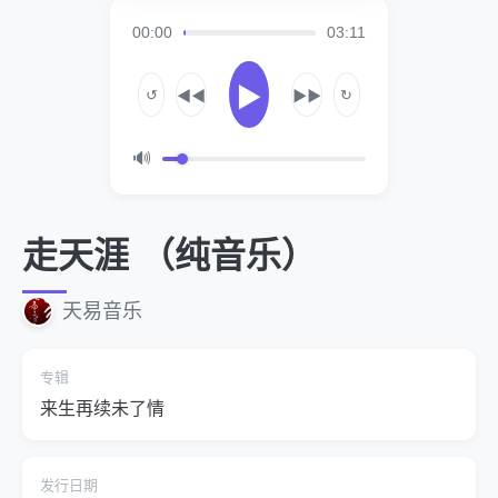
00:00
03:11
▶
↺
↻
◀◀
▶▶
🔊
走天涯 （纯音乐）
天易音乐
专辑
来生再续未了情
发行日期