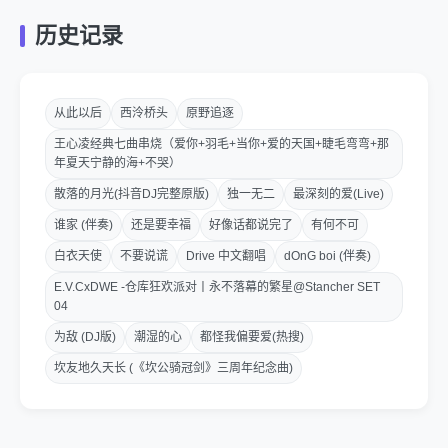
历史记录
从此以后
西泠桥头
原野追逐
王心凌经典七曲串烧（爱你+羽毛+当你+爱的天国+睫毛弯弯+那
年夏天宁静的海+不哭）
散落的月光(抖音DJ完整原版)
独一无二
最深刻的爱(Live)
谁家 (伴奏)
还是要幸福
好像话都说完了
有何不可
白衣天使
不要说谎
Drive 中文翻唱
dOnG boi (伴奏)
E.V.CxDWE -仓库狂欢派对丨永不落幕的繁星@Stancher SET
04
为敌 (DJ版)
潮湿的心
都怪我偏要爱(热搜)
坎友地久天长 (《坎公骑冠剑》三周年纪念曲)