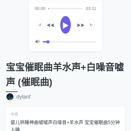
00:00
03:11
▶
↺
↻
◀◀
▶▶
🔊
宝宝催眠曲羊水声+白噪音嘘
声 (催眠曲)
dylanf
专辑
婴儿哄睡神曲嘘嘘声白噪音+羊水声 宝宝催眠曲5分钟
入睡