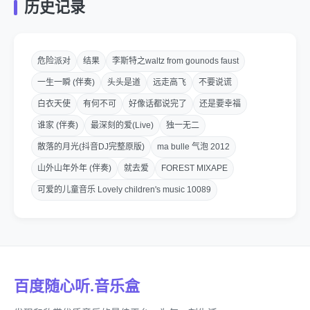
历史记录
危险派对
结果
李斯特之waltz from gounods faust
一生一瞬 (伴奏)
头头是道
远走高飞
不要说谎
白衣天使
有何不可
好像话都说完了
还是要幸福
谁家 (伴奏)
最深刻的爱(Live)
独一无二
散落的月光(抖音DJ完整原版)
ma bulle 气泡 2012
山外山年外年 (伴奏)
就去爱
FOREST MIXAPE
可爱的儿童音乐 Lovely children's music 10089
百度随心听.音乐盒