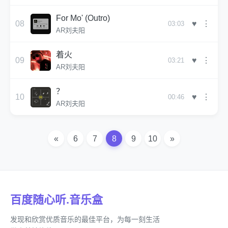
For Mo' (Outro)
♥
08
⋮
03:03
AR刘夫阳
着火
♥
09
⋮
03:21
AR刘夫阳
？
♥
10
⋮
00:46
AR刘夫阳
«
6
7
8
9
10
»
百度随心听.音乐盒
发现和欣赏优质音乐的最佳平台，为每一刻生活