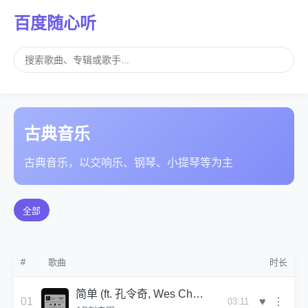
百度随心听
古典音乐
古典音乐，以交响乐、钢琴、小提琴等为主
全部
#
歌曲
时长
简单 (ft. 孔令奇, Wes Chen)（伴奏）
♥
01
⋮
03:11