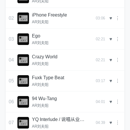
AR刘夫阳
iPhone Freestyle
♥
02
⋮
03:06
AR刘夫阳
Ego
♥
03
⋮
02:21
AR刘夫阳
Crazy World
♥
04
⋮
02:21
AR刘夫阳
Fuxk Type Beat
♥
05
⋮
03:17
AR刘夫阳
94 Wu-Tang
♥
06
⋮
04:01
AR刘夫阳
YQ Interlude / 说唱从业规范守则 (ft. YoungQueenz)
♥
07
⋮
04:39
AR刘夫阳