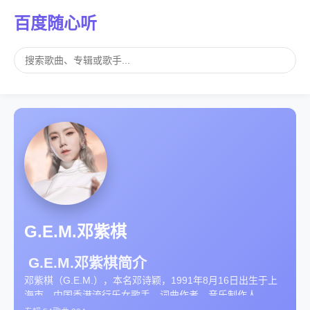
百度随心听
G.E.M.邓紫棋
G.E.M.邓紫棋简介
邓紫棋（G.E.M.），本名邓诗颖，1991年8月16日出生于上
海市，中国香港流行乐女歌手、词曲作者、音乐制作人。
2008年，发行个人首张音乐EP《G.E.M.》，凭该EP获得香港