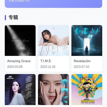
专辑:
54
歌曲:
294
叱咤乐坛流行榜“叱咤乐坛生力军女歌手（金奖）”。2009年，
代表作品
发行个人首张音乐专辑《18...》。2011年，成为首位登上香
泡沫、光年之外、来自天堂的魔鬼、句号、倒数、画、我的秘
港体育馆开唱的90后华语女歌手。2012年，凭借音乐专辑
专辑
密、再见、多远都要在一起、摩天动物园、Where Did U
《Xposed》入围第24届台湾金曲奖“最佳国语女歌手奖”，并
Go、GLORIA、你不是第一个离开的人、天空没有极限
获得IFPI香港唱片销量大奖“全年最高销量女歌手奖”和“最高销
主要成就
量国语唱片奖”。2013年，举行邓紫棋“X.X.X.”世界巡回演唱
获得台湾金曲奖评审团奖
会。2014年，获得湖南卫视歌唱真人秀节目《我是歌手第二
香港IFPI全年最高销量女歌手
季》总决赛亚军；同年，获得第27届美国儿童选择奖“最受欢
无线音乐盛典咪咕汇最佳歌手
迎亚洲艺人奖”。 2015年，登上2015年中央电视台春节联欢
Mnet亚洲音乐大奖最佳亚洲艺人
晚会，弹唱歌曲《多远都要在一起》；同年，位列《2015年
早年经历
MTV全球华语音乐盛典最佳女歌手
福布斯中国名人榜》第11名。2016年，入选福布斯《全球30
邓紫棋出生于上海市，成长于一个音乐世家。4岁前，跟从事
美国儿童选择奖最受欢迎亚洲艺人
岁以下最具潜力音乐人榜单》；同年，获得MTV欧洲音乐奖
Amazing Grace
T.I.M.E.
Revelación
音乐教育工作的外婆共同居住，在家庭环境的熏陶下，开始热
MTV欧洲音乐奖中国内地及香港地区最佳艺人
“中国内地及香港地区最佳艺人奖”。2018年，成为美国国家航
2024-03-08
2023-11-26
2023-07-10
爱音乐，喜爱唱歌。4岁时，随父母移居中国香港。5岁时，
BBC全球最具影响力百大女性之一
空航天局“科学突破奖”首位亚洲颁奖女艺人；同年，入选英国
开始尝试作曲及填词。小学就读于香港九龙太子道西中华基督
演艺经历
华语音乐传媒大奖年度艺人
广播公司BBC发布的《全球最具影响力百大女性榜单》。
教会协和小学，同时为校内诗歌班成员。小学阶段，她的名次
2008年10月16日，发行个人首张音乐EP《G.E.M.》，收录了
全球流行音乐金榜最佳女歌手
2019年，《光年之外》MV在视频平台YouTube突破2亿次点
一直处于班级的前十名。中学就读于真光女书院，从中学一年
包括《Where Did U Go》《睡公主》在内的3首粤语歌曲和2
全球华语歌曲排行榜最佳女歌手
击量。2020年，凭借音乐专辑《摩天动物园》获得第31届台
级开始参加各种歌唱比赛，曾在一年内获得了5个比赛的冠
首普通话歌曲。为了宣传该EP，邓紫棋随即在香港铜锣湾举
新城国语力颁奖礼全球最受欢迎歌手
湾金曲奖“评审团奖”；同年，获得Mnet亚洲音乐大奖“最佳亚
军。13岁时，完成了英国皇家钢琴八级鉴定考试。同年，参
行四场街头秀。凭借该EP，邓紫棋获得香港叱咤乐坛流行榜
音乐风云榜最受欢迎女歌手
洲艺人奖”。2021年，《光年之外》MV被吉尼斯世界纪录认
加香港联校歌唱比赛进入前十强，获选与陈奕迅一起拍广告。
“叱咤乐坛生力军女歌手（金奖）“，成为该奖项的首位未成年
证为“YouTube上观看次数最多的中文音乐视频”。2022年，发
2006年，15岁的邓紫棋因为暗恋一个学长而创作出歌曲
得奖者。此外，她还获得了香港十大劲歌金曲颁奖典礼“最受
行录音室专辑《启示录》。2023年12月，启动个人主题巡演