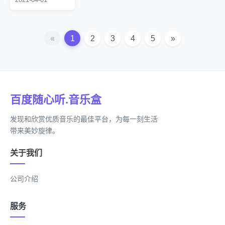
加拿大、美国等地。
2012年3月，代表香港参加以“亚洲三角”为主题的“Asia Music
Connection”巡回演唱会。4月，在广东佛山、番禺、东莞三
地举行“Get Everybody Moving”广东巡回音乐会。6月27日，
«
1
2
3
4
5
»
参加在香港机场博览馆举办的iTunes Live演出，与杰森·玛耶
兹合唱歌曲《Lucky》，该版本由邓紫棋重新编曲及填词。7
月5日，推出个人音乐专辑《Xposed》，成为首位在iTunes进
行网络首发专辑的华人女歌手；邓紫棋凭借该专辑获得IFPI香
港唱片销量大奖“全年最高销量国语唱片奖”、“全年最高销量
本地女歌手奖”，并入围第24届台湾金曲奖“最佳国语女歌手
百度随心听.音乐盒
奖”；此外，专辑歌曲《What Have U Done》亦成为该年度
香港四台冠军歌之一。
发现和欣赏优质音乐的最佳平台，为每一刻生活
2013年3月，推出个人首张音乐精选辑《The Best Of G.E.M.
带来美妙旋律。
2008-2012》；此外，该精选辑于翌年推出内地版本，其首月
销量超过10万张。4月，正式开启《邓紫棋“X.X.X.”世界巡回
关于我们
演唱会》；该轮巡演历时两年，覆盖全球49个城市、共73
场，吸引近80万人次观看。10月，推出现场钢琴录音
公司介绍
EP《LIVE Piano Session》；同月，获得第13届全球华语歌
曲排行榜“年度最受欢迎20大金曲奖”和“最受欢迎创作歌手
奖”。
服务
2014年，参加湖南卫视歌唱真人秀节目《我是歌手第二
季》，最终获得总决赛亚军。3月31日，获得第27届美国儿童