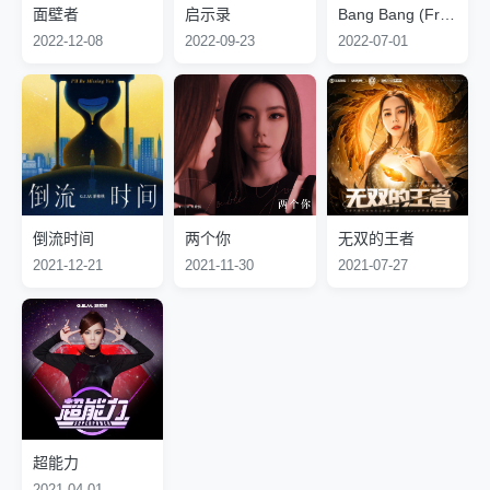
《Sleeping Beauty》，羞于表白的她在“Spice It Up学园祭歌
欢迎女新人奖（金奖）”和第31届十大中文金曲颁奖典礼“最有
面壁者
启示录
Bang Bang (From 'Minions: The Rise of Gru' Soundtrack)
邓紫棋‘’I AM GLORLA ‘’世界巡回演唱会。
唱比赛”中演唱了该曲，并获得了比赛的冠军。凭借比赛中的
前途新人奖（银奖）”。
2022-12-08
2022-09-23
2022-07-01
表现以及后续的观察，邓紫棋最终被担任比赛评委的张丹看
2009年1月，凭借歌曲《等一个他》获得PM第七届乐坛颁奖
中，签约蜂鸟音乐。为了成为一名专业的音乐人，她开始学习
礼“年度卓越唱作演绎女新人奖”。3月，与陈伟霆联袂主演喜
乐理知识、打鼓和跳舞。2008年，在会考中取得21分的成
剧电影《爱出猫》。10月27日，在中国香港发行个人首张音
绩，并入读香港演艺学院，主修声学。后因工作量增多，在
乐专辑《18...》，标准版收录了《A.I.N.Y.》《Mascara》
2009年上半年放弃香港演艺学院的声学课程。
《想讲你知》等12首歌曲；邓紫棋凭借该专辑获得IFPI香港唱
片销量大奖“十大销量本地歌手奖”。11月20日至22日 ，在香
港九龙湾国际展贸中心举行三场”18“演唱会。12月，在加拿大
多伦多举行个人首场海外音乐会。
倒流时间
两个你
无双的王者
2010年5月14日，在中国台湾发行音乐专辑《18...》。6月24
日，在北京壹空间举办专辑《18...》内地版的发布会。6月27
2021-12-21
2021-11-30
2021-07-27
日，专辑《18...》在中国内地进行无线首发。7月30日，与
Mr.举行“拉阔擂台”音乐会。10月29日，发行个人音乐专辑
《My Secret》，收录了《我的秘密》《寂寞星球的玫瑰》
《Good to Be Bad》在内的10首歌曲；该专辑发行后，在香
港三大唱片店专辑周销量榜上获得冠军，并在上市一周获得白
金唱片的成绩；该专辑获得IFPI香港唱片销量大奖“十大销量
广东唱片奖”、新城国语力颁奖礼“新城国语力最受欢迎专辑
奖”等奖项。2011年，在香港体育馆举行五场“Get Everybody
超能力
Moving”演唱会。该巡演先后登陆香港、澳门、广东、澳洲、
2021-04-01