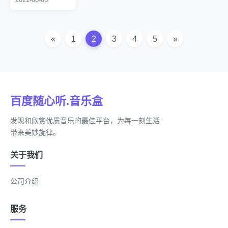
获“内地佳音乐电视”；
20、2013年3月8日，献唱央视“三八”妇女节晚会；
21、2013年春节期间，赴欧洲六国慰问演出；
«
1
2
3
4
5
»
22、2013年6月11日，参加“湿地之夏，祝福高台”活动。
百度随心听.音乐盒
发现和欣赏优质音乐的最佳平台，为每一刻生活
带来美妙旋律。
关于我们
公司介绍
服务