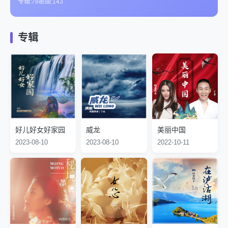
专辑:
78
歌曲:
143
2010年获得第十四届全国青年歌手电视大奖赛”流行唱法金
个人档案
奖。
姓名：阿鲁阿卓
专辑
出生地：贵州毕节
公益形象：春晖使者
出生日期：6月28日
早年经历
青睐的颜色：白色、黑色
出生于乌蒙山大山深处的彝族姑娘阿鲁阿卓，生长在一个和
擅长的运动：游泳
谐的家庭，父亲和母亲从小对她悉心培养，甚至父母间有时有
可口的水果：苹果
点摩擦也不会当着她的面，总是把美好的东西给女儿，阿卓从
心仪的季节：春天
小多才多艺，3岁时就开始跟随父亲带领的歌舞队到各地演
艺术历程
害怕的事情：吃不到辣的
出，少年时曾代表贵州参加全国西部少数民族歌手大赛，获第
1、第十四届CCTV青年歌手电视大奖赛流行唱法金奖；
青睐瘦身：an slim花茶和水
二名，高中毕业时已有各种歌唱奖30多个。
好儿好女好家园
威龙
美丽中国
2、2009年中国声乐高奖“中国音乐金钟奖”流行唱法金奖；
认可的朋友类型：真诚、热情
中学时代的她，更是凭借天生的演唱才能为自己的学校屡夺殊
2023-08-10
2023-08-10
2022-10-11
3、“中央电视台第十二届全国青年歌手电视大奖赛”铜奖得
荣，从毕节市一中毕业后，不满18岁的阿卓穿着彝族服装，
主；
唱着《山路十八弯》、《我爱乌蒙唱乌蒙》走进了人才荟萃的
4、中国国家文化部首届流行音乐新人新作大赛第二名；
解放军艺术学院。据说，当年解放军艺术学院在全国只招8个
5、中国国家文化部第七界全国声乐大赛通俗唱法第二名；
学生，其中流行唱法只招两个，阿鲁阿卓是以流行唱法第一名
6、2007年推出个人首张专辑，同名主打歌《遇上你是我的
的好成绩考进来的。成为新中国成立后贵州省第一个考进军艺
缘》深受观众喜爱，并拍摄精美MTV；
的彝族学生。进校后，她师从著名声乐教育家马秋华，并经常
7、2009年推出第二张个人专辑，推出同名主打歌《相濡以
得到音乐家金铁霖的悉心指点。阿鲁阿卓非常珍惜这个来之不
沫》（孙俪主演电视剧《小姨多鹤》主题歌），并拍摄胶片版
易的机会，用她自己的话说就是 “刚进学校，连双休日都不敢