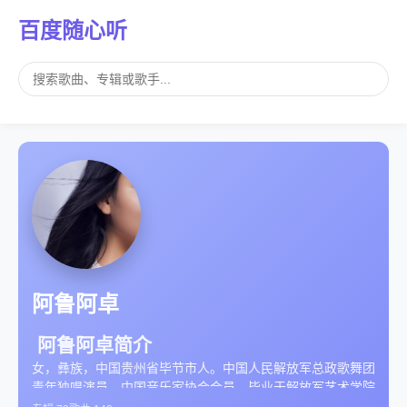
百度随心听
阿鲁阿卓
阿鲁阿卓简介
女，彝族，中国贵州省毕节市人。中国人民解放军总政歌舞团
青年独唱演员、中国音乐家协会会员、毕业于解放军艺术学院
音乐系，2009年获得中国声乐最高奖“金钟奖”通俗唱法金奖，