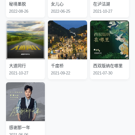
MTV；
出去玩，怕浪费时间，就在琴房练歌，练视唱练耳”。在军艺
秘境墨脱
女儿心
在泸沽湖
8、演唱电视剧《远山》主题歌《遥远的回声》，电视剧《内
大三期间，她参加文化部首届新人新作大赛获第二名。在这次
2022-08-26
2022-06-25
2021-10-27
线》主题歌《猜心》；
很专业的大赛中，她的成绩和第一名只有零点零几分之差。大
9、参加中央电视台2009年春节联欢晚会；
四时，阿鲁阿卓又在全国第七届声乐大赛中获通俗唱法第二
10、分别参加2010年广东电视台春节联欢晚会；
名。凭着这两个奖项她又以优异的成绩考入总政歌舞团。
广西电视台春节联欢晚会；
尽管阿鲁阿卓也曾在各类赛事中获奖，曾在2006年担当了我
安徽卫视春节联欢晚会；
国第一台大型羌族音乐剧《太阳花》的女一号主演。但走进大
11、参加2010年总政治部双拥晚会；
众视野则是2007年她演唱的《遇上你是我的缘》，也正是这
12、参加2010年文联春晚等；
首歌决定她真正与音乐结“缘”。这首歌是她在西部采风受到民
13、20100702《非常静距离》：彝家百灵阿鲁阿卓；
间歌手演唱启发请知名作曲家改编而成。作曲家也认为这首民
14、多次参加中央电视台《新视听》、《激情广场》、《想
大道同行
千度桥
西双版纳在哪里
族性与流行时尚元素的完美结合、浑然天成的歌曲很适合阿鲁
挑战吗》等及各省电视台节目；
2021-10-27
2021-09-22
2021-07-30
阿卓演唱。在专家的精心指导下，阿鲁阿卓饱含激情把这首心
15、由阿鲁阿卓演唱的歌曲在全国800多家电台热播，并在中
爱的歌曲表现得精准到位，深受听众喜爱。
央人民广播电台连续一个月热播代表作；
《遇上你是我的缘》，此歌曲雄踞2007年中国移动彩铃排行
榜前十；
16、2011年6月6日参加北京电视台大型演唱会《炫舞世界
风》；
17、2011年7月1日湖南卫视《天天向上》嘉宾；
18、2012年9月30日CCTV中秋晚会与蔡国庆演唱《海上明
月》；
感谢那一年
19、2012CCTV-MTV音乐盛典，阿鲁阿卓《格萨尔》MV荣
2021-06-06