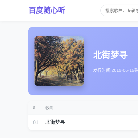
百度随心听
北街梦寻
发行时间:
2019-06-15
歌
#
歌曲
北街梦寻
01