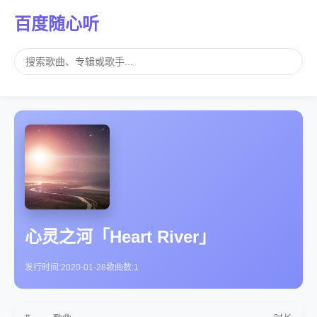
百度随心听
心灵之河「Heart River」
发行时间:
2020-01-28
歌曲数:
1