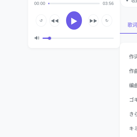
♥
收
00:00
03:56
▶
↺
↻
◀◀
▶▶
歌
🔊
作词
作曲
编曲
ゴ
き
キミ