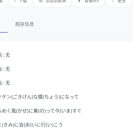
↓
🎵
⋮
藏
下载
⊕
添加到歌单
查看MV
更多
词
相关信息
 : 无
 : 无
 : 无
キゲン(ごきげん)な蝶(ちょう)になって
らめく風(かぜ)に乗(の)って今(いま)すぐ
(きみ)に会(あ)いに行(い)こう