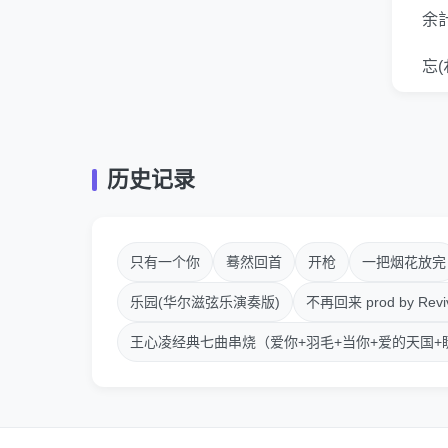
余
忘(
こ
何(
历史记录
こ
だ
只有一个你
蓦然回首
开枪
一把烟花放完
明
乐园(华尔滋弦乐演奏版)
不再回来 prod by Reviv
王心凌经典七曲串烧（爱你+羽毛+当你+爱的天国+
無
何(
そ