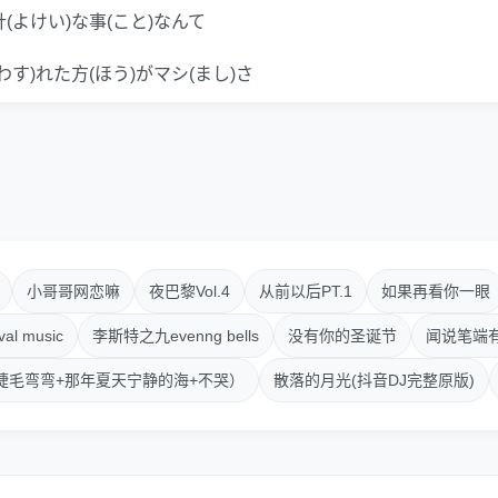
計(よけい)な事(こと)なんて
わす)れた方(ほう)がマシ(まし)さ
れ以上(いじょう)シャレ(しゃれ)てる時間(じかん)はない
なに)が wow
の空(そら)に届(とど)くのだろう
けどwow
小哥哥网恋嘛
夜巴黎Vol.4
从前以后PT.1
如果再看你一眼
日(あした)の予定(よてい)もわからない
al music
李斯特之九evenng bells
没有你的圣诞节
闻说笔端
睫毛弯弯+那年夏天宁静的海+不哭）
散落的月光(抖音DJ完整原版)
限大(むげんだい)な夢(ゆめ)のあとの
なに)もない世(よ)の中(なか)じゃ
うさ愛(いと)しい