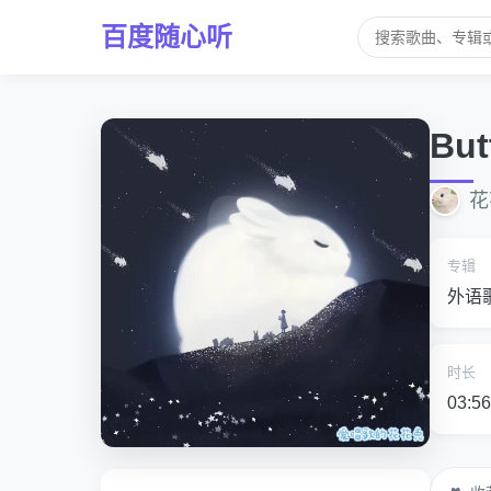
百度随心听
But
花
专辑
外语
时长
03:56