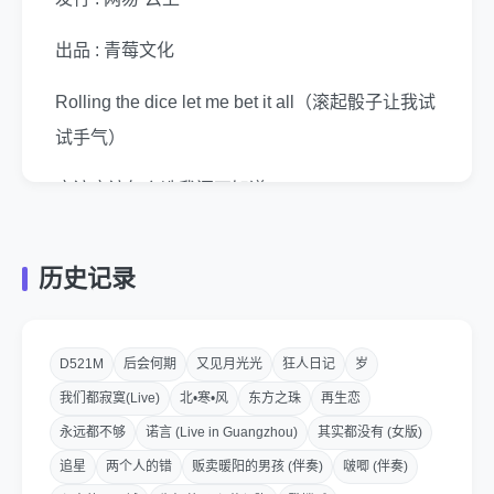
出品 : 青莓文化
Rolling the dice let me bet it all（滚起骰子让我试
试手气）
应该应该怎么选我还不知道
你要我怎么玩怎么玩
历史记录
你要我怎么玩怎么玩
Rollingthe dice let me bet it all（滚起骰子让我试
D521M
后会何期
又见月光光
狂人日记
岁
试手气）
我们都寂寞(Live)
北•寒•风
东方之珠
再生恋
应该应该怎么选我还不知道
永远都不够
诺言 (Live in Guangzhou)
其实都没有 (女版)
追星
两个人的错
贩卖暖阳的男孩 (伴奏)
啵唧 (伴奏)
你要我怎么玩怎么玩