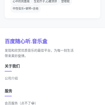
心中的凤凰城
生如芥子,心藏须弥
登楼赋
你要我怎么玩怎么玩
中性弦乐+钢琴+吉他
他们喊我搞快
让我做个选择
百度随心听.音乐盒
加入它的厂牌
发现和欣赏优质音乐的最佳平台，为每一刻生活
Some media type（某些媒体类型）
带来美妙旋律。
他像一个坦克
关于我们
我想丢掉忐忑
公司介绍
what fu! k u mean（你在吠什么）
服务
说我是个傀儡
会员服务（点不了😂）