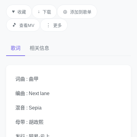
♥
↓
收藏
下载
⊕
添加到歌单
🎵
⋮
查看MV
更多
歌词
相关信息
词曲 : 曲甲
编曲 : Next lane
混音 : Sepia
母带 : 胡政熙
发行 : 网易·云上