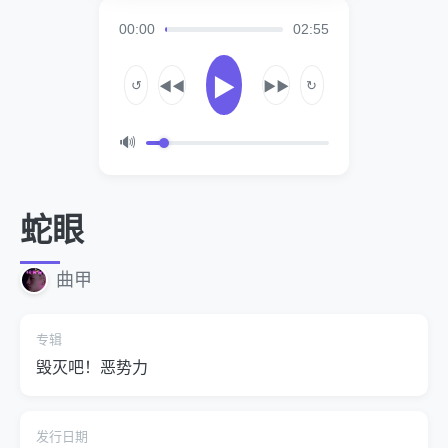
00:00
02:55
▶
↺
↻
◀◀
▶▶
🔊
蛇眼
曲甲
专辑
毁灭吧！恶势力
发行日期