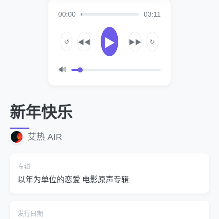
00:00
03:11
▶
↺
↻
◀◀
▶▶
🔊
新年快乐
艾热 AIR
专辑
以年为单位的恋爱 电影原声专辑
发行日期