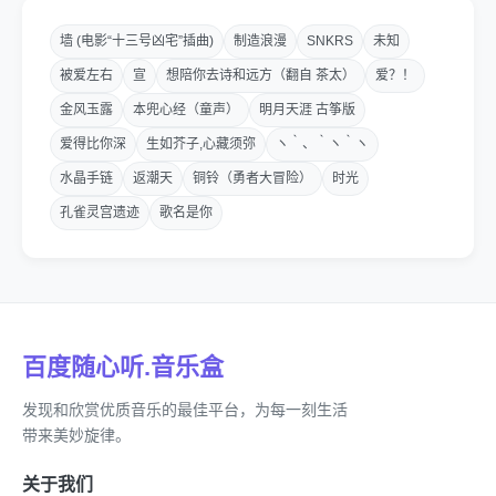
墙 (电影“十三号凶宅”插曲)
制造浪漫
SNKRS
未知
被爱左右
宣
想陪你去诗和远方（翻自 茶太）
爱？！
金风玉露
本兜心经（童声）
明月天涯 古筝版
爱得比你深
生如芥子,心藏须弥
ヽ｀、｀ヽ｀ヽ
水晶手链
返潮天
铜铃（勇者大冒险）
时光
孔雀灵宫遗迹
歌名是你
百度随心听.音乐盒
发现和欣赏优质音乐的最佳平台，为每一刻生活
带来美妙旋律。
关于我们