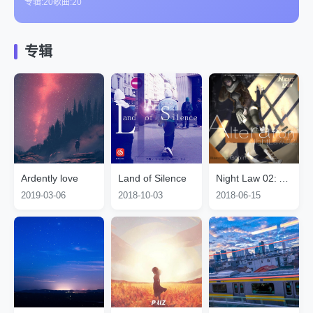
专辑:
20
歌曲:
20
专辑
Ardently love
Land of Silence
Night Law 02: Alteration
2019-03-06
2018-10-03
2018-06-15