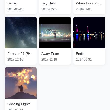
Settle
Say Hello
When I saw you I fell in love
2018-06-11
2018-02-02
2018-01-01
Forever 21 (千坂 Remix)
Away From
Ending
2017-12-16
2017-11-18
2017-08-31
Chasing Lights
2017-07-17